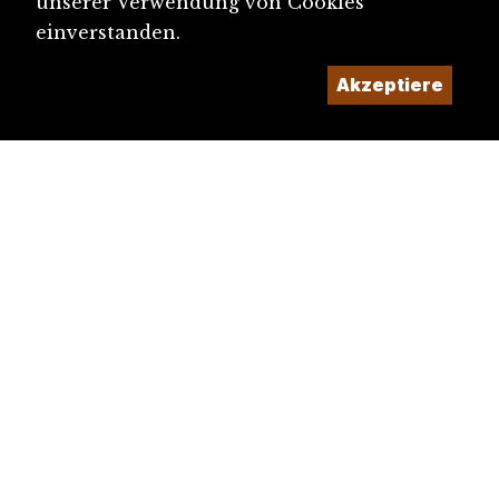
unserer Verwendung von Cookies
einverstanden.
Akzeptiere
diju@diju.ch
Artikel einreichen
Ein Projekt der