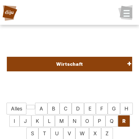
Wirtschaft
Alles
A
B
C
D
E
F
G
H
I
J
K
L
M
N
O
P
Q
R
S
T
U
V
W
X
Z