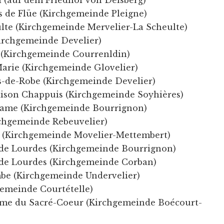
s de Flüe (Kirchgemeinde Pleigne)
ulte (Kirchgemeinde Mervelier-La Scheulte)
Kirchgemeinde Develier)
t (Kirchgemeinde Courrenldin)
arie (Kirchgemeinde Glovelier)
-de-Robe (Kirchgemeinde Develier)
ison Chappuis (Kirchgemeinde Soyhières)
ame (Kirchgemeinde Bourrignon)
rchgemeinde Rebeuvelier)
r (Kirchgemeinde Movelier-Mettembert)
de Lourdes (Kirchgemeinde Bourrignon)
de Lourdes (Kirchgemeinde Corban)
be (Kirchgemeinde Undervelier)
gemeinde Courtételle)
ame du Sacré-Coeur (Kirchgemeinde Boécourt-