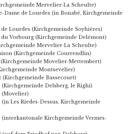
irchgemeinde Mervelier-La Scheulte)
re-Dame de Lourdes (in Bonabé, Kirchgemeinde
 de Lourdes (Kirchgemeinde Soyhières)
 du Vorbourg (Kirchgemeinde Delémont)
(Kirchgemeinde Mervelier-La Scheulte)
aison (Kirchgemeinde Courrendlin)
 (Kirchgemeinde Movelier-Mettembert)
(Kirchgemeinde Montsevelier)
t (Kirchgemeinde Bassecourt)
 (Kirchgemeinde Delsberg, le Righi)
 (Movelier)
h (in Les Riedes-Dessus, Kirchgemeinde
h (interkantonale Kirchgemeinde Vermes-
l (auf dem Friedhof von Delsberg)