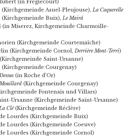
Hubert (in Frégiécourt)
h (Kirchgemeinde Asuel-Pleujouse),
La Caquerelle
h (Kirchgemeinde Buix),
Le Mairâ
l (in Miserez, Kirchgemeinde Charmoille-
horien (Kirchgemeinde Courtemaîche)
elin (Kirchgemeinde Cornol,
Derrière Mont-Terri
)
 (Kirchgemeinde Saint-Ursanne)
t
(Kirchgemeinde Courgenay)
-Dessus
(in Roche d'Or)
-Mouillard
(Kirchgemeinde Courgenay)
irchgemeinde Fontenais und Villars)
Saint-Ursanne (Kirchgemeinde Saint-Ursanne)
La Clé
(Kirchgemeinde Réclère)
de Lourdes (Kirchgemeinde Buix)
de Lourdes (Kirchgemeinde Coeuve)
de Lourdes (Kirchgemeinde Cornol)