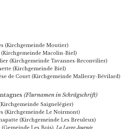
es (Kirchgemeinde Moutier)
 (Kirchgemeinde Macolin-Biel)
lier (Kirchgemeinde Tavannes-Reconvilier)
ette (Kirchgemeinde Biel)
èse de Court (Kirchgemeinde Malleray-Bévilard)
ontagnes
(Flurnamen in Schrägschrift)
(Kirchgemeinde Saignelégier)
es (Kirchgemeinde Le Noirmont)
hapatte (Kirchgemeinde Les Breuleux)
h (Gemeinde Les Bois),
La Large Journée