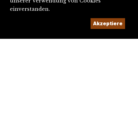
unserer Verwendung von Cookies
einverstanden.
Akzeptiere
diju@diju.ch
Artikel einreichen
Ein Projekt der