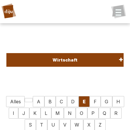
Wirtschaft
Alles
A
B
C
D
E
F
G
H
I
J
K
L
M
N
O
P
Q
R
S
T
U
V
W
X
Z