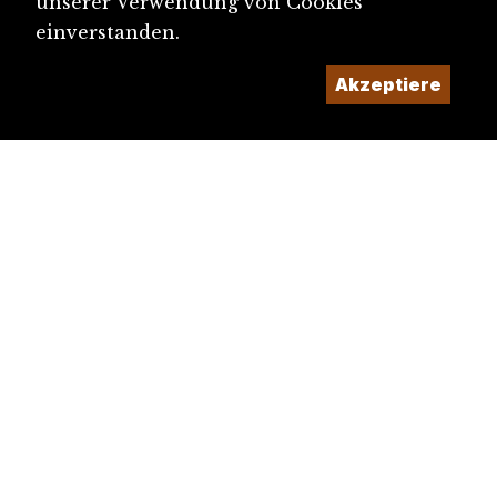
unserer Verwendung von Cookies
einverstanden.
Akzeptiere
diju@diju.ch
Artikel einreichen
Ein Projekt der