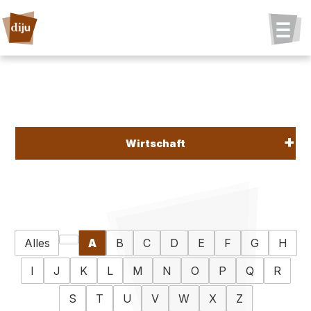
Wirtschaft
Alles
A
B
C
D
E
F
G
H
I
J
K
L
M
N
O
P
Q
R
S
T
U
V
W
X
Z