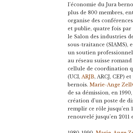
l'économie du Jura bernoi
plus de 800 membres, ent
organise des conférences 
et publie, quatre fois par
le Salon des industries d
sous-traitance (SIAMS), e
un soutien professionnel 
au réseau suisse romand 
cellule de coordination 
(UCI,
ARJB
, ARCJ, CEP) et
bernois.
Marie-Ange Zell
de sa démission, en 1990,
création d'un poste de di
remplir ce rôle jusqu'en 
renouvelé jusqu'en 2011 
1980-1990
Marie-Ange Z