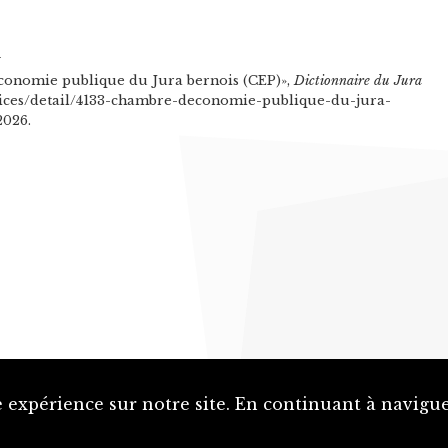
n
onomie publique du Jura bernois (CEP)»,
Dictionnaire du Jura
notices/detail/4133-chambre-deconomie-publique-du-jura-
2026.
 expérience sur notre site. En continuant à naviguer
Proposer une notice