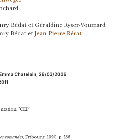
anchard
nry Bédat et Géraldine Ryser-Voumard
nry Bédat et
Jean-Pierre Rérat
l: Emma Chatelain, 28/03/2006
2011
ntation, "CEP"
ques romandes
, Fribourg, 1990, p. 156