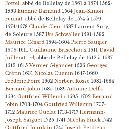
Fottel
, abbé de Bellelay de 1561 à 1574 1562-
1563
Etienne Barnand
1564
Jean-Simon
Feunat
, abbé de Bellelay de 1574 à 1579
1574/1578
Claude Clerc
1587 Laurent Sury,
de Soleure 1587
Urs Schwaller
1591-1592
Maurice Césard
1594-1604
Pierre Saugier
1606-1611
Guillaume Brisechoux
1611
David
Juillerat
, abbé de Bellelay de 1612 à 1637
dhs
1613-1615
Vernier Gigandet
1626
Georges
Crétin
1631
Nicolas Cuenin
1647-1660
Frédéric Poiré
1662
Norbert Rossé
1681-1684
Bernard Jobin
1685-1689
Antoine Delfis
1694
Gottfried Willemin
1695-1702
Bernard
Jobin
1703-1704
Gottfried Willemin
1707-
1712
Maurice Guélat
1713-1717
Hermann-
Joseph Saiguet
1725-1741
Nicolas Finck
1742
Gottfried Jourdain
1745
Joseph Petitjean