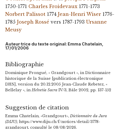
1750-1771
Charles Froidevaux
1771-1773
Norbert Palissot
1774
Jean-Henri Wiser
1776-
1785
Joseph Rossé
vers 1787-1793
Ursanne
Meusy
Auteur·trice du texte original: Emma Chatelain,
17/01/2006
Bibliographie
Dominique Prongué, « Grandgourt », in Dictionnaire
historique de la Suisse [publication électronique
DHS], version du 20.12.2005 Jean-Claude Rebetez, «
Bellelay », in
Helvetia Sacra
IV/3, Bâle 2002, pp. 137-152
Suggestion de citation
Emma Chatelain, «Grandgourt»,
Dictionnaire du Jura
(DIJU)
, https://www.diju.ch/f/notices/detail/3778-
grandgourt, consulté le 08/08/2026.