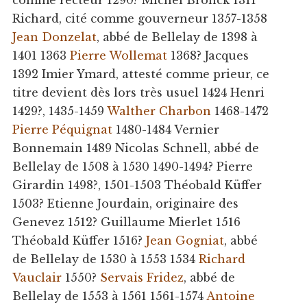
comme recteur 1290? Michel Bronck 1311
Richard, cité comme gouverneur 1357-1358
Jean Donzelat
, abbé de Bellelay de 1398 à
1401 1363
Pierre Wollemat
1368? Jacques
1392 Imier Ymard, attesté comme prieur, ce
titre devient dès lors très usuel 1424 Henri
1429?, 1435-1459
Walther Charbon
1468-1472
Pierre Péquignat
1480-1484 Vernier
Bonnemain 1489 Nicolas Schnell, abbé de
Bellelay de 1508 à 1530 1490-1494? Pierre
Girardin 1498?, 1501-1503 Théobald Küffer
1503? Etienne Jourdain, originaire des
Genevez 1512? Guillaume Mierlet 1516
Théobald Küffer 1516?
Jean Gogniat
, abbé
de Bellelay de 1530 à 1553 1534
Richard
Vauclair
1550?
Servais Fridez
, abbé de
Bellelay de 1553 à 1561 1561-1574
Antoine