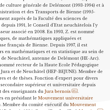
de culture générale de Delémont (1993-1994) et à
nistration et des Transports de Bienne (1995-
ment auprès de la Faculté des sciences de
 depuis 1991, le Conseil d’Etat neuchâtelois l’y
seur associé en 2008. En 1993, Z. est nommé
ques, de mathématiques appliquées et
e français de Bienne. Depuis 1997, il est
s en mathématiques et en statistique au sein de
n de Neuchâtel, antenne de Delémont (HE-Arc).
t nommé recteur de la Haute Ecole Pédagogique
u Jura et de Neuchâtel (HEP-BEJUNE). Membre de
es et de thèses. Fonction d’expert pour divers
econdaire supérieur et universitaire depuis
t des enseignants du
Jura bernois
.
dhs
ques en présidant le
Mouvement universitaire
). Membre du comité exécutif du
Mouvement