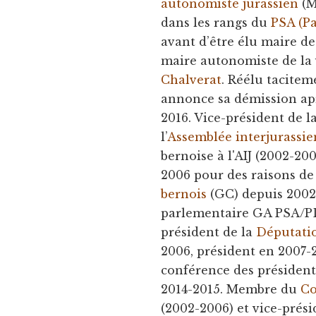
autonomiste jurassien
(M
dans les rangs du
PSA (Pa
avant d’être élu maire d
maire autonomiste de la 
Chalverat
. Réélu tacitem
annonce sa démission apr
2016. Vice-président de l
l’
Assemblée interjurassi
bernoise à l'AIJ (2002-200
2006 pour des raisons de
bernois
(GC) depuis 2002
parlementaire GA PSA/PDC
président de la
Députatio
2006, président en 2007
conférence des président
2014-2015. Membre du
Co
(2002-2006) et vice-prés