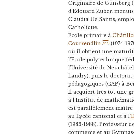
Originaire de Günsberg (
d’Edouard Zuber, menuisi
Claudia De Santis, emplo
Catholique.
Ecole primaire à
Châtill
Courrendlin
(1974-197
dhs
où il obtient une maturit
l’Ecole polytechnique féd
l’Université de Neuchâtel 
Landry), puis le doctorat 
pédagogiques (CAP) à Ber
Il acquiert très tôt une 
à l’Institut de mathémati
est parallèlement maître
au Lycée cantonal et à l’
E
(1986-1988). Professeur 
commerce et au Gymnas