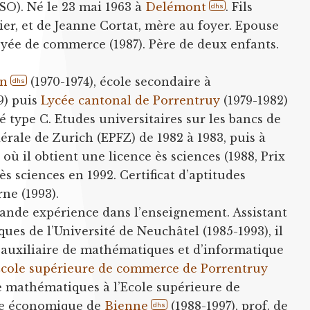
SO). Né le 23 mai 1963 à
Delémont
. Fils
dhs
er, et de Jeanne Cortat, mère au foyer. Epouse
yée de commerce (1987). Père de deux enfants.
on
(1970-1974), école secondaire à
dhs
9) puis
Lycée cantonal de Porrentruy
(1979-1982)
é type C. Etudes universitaires sur les bancs de
érale de Zurich (EPFZ) de 1982 à 1983, puis à
où il obtient une licence ès sciences (1988, Prix
ès sciences en 1992. Certificat d’aptitudes
ne (1993).
grande expérience dans l’enseignement. Assistant
ques de l’Université de Neuchâtel (1985-1993), il
 auxiliaire de mathématiques et d’informatique
cole supérieure de commerce de Porrentruy
de mathématiques à l’Ecole supérieure de
e économique de
Bienne
(1988-1997), prof. de
dhs