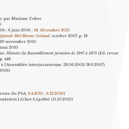
eur par Maxime Zuber.
6
006 ; 6 juin 2006
;
18. décembre 2015
régionale Biel/Bienne-Seeland
, octobre 2007, p. 18
 ; 29 novembre 2010
20 mai 2010
ise. Histoire du Rassemblement jurassien de 1947 à 1975
(Ed. revue
p. 448
à l'Assemblée interjurassienne, 28.06.2002/18.9.2007)
.2006)
presse du PSA,
9.4.2010
;
6.12.2010
)
ondation Léchot-Légobbé (15.10.2010)