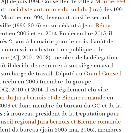
AJ) depuis 1994. Conseiller de ville à
Moutier
dhs
rti socialiste autonome du sud du Jura)
dès 1991,
e Moutier en 1994, devenant ainsi le second
ville (1995-2016) en succédant à
Jean-Rémy
ent en 2006 et en 2014. En décembre 2015, il
ès 21 ans à la mairie pour le mois d'août de
a commission « Instruction publique » de
enne
(AIJ, 2001-2003), membre de la délégation
6), il décide de renoncer à son siège en avril
 surcharge de travail. Député au
Grand Conseil
, réélu en 2006 (membre du groupe
), 2010 et 2014, il est également élu vice-
n du Jura bernois et de Bienne romande
en
-2008 et donc membre du bureau du GC et de la
s ; à nouveau président de la Députation pour
nseil régional Jura bernois et Bienne romande
ident du bureau (juin 2005-mai 2006), membres