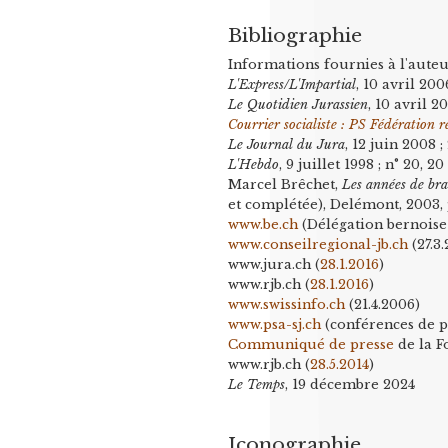
Bibliographie
Informations fournies à l'aut
L'Express/L'Impartial
, 10 avril 200
Le Quotidien Jurassien
, 10 avril 2
Courrier socialiste : PS Fédération 
Le Journal du Jura
, 12 juin 2008
L'Hebdo
, 9 juillet 1998 ; n° 20, 
Marcel Brêchet,
Les années de bra
et complétée), Delémont, 2003, 
www.be.ch
(Délégation bernoise 
www.conseilregional-jb.ch
(27.3
www.jura.ch (
28.1.2016
)
www.rjb.ch (
28.1.2016
)
www.swissinfo.ch
(21.4.2006)
www.psa-sj.ch
(conférences de 
Communiqué de presse
de la F
www.rjb.ch (
28.5.2014
)
Le Temps
, 19 décembre 2024
Iconographie