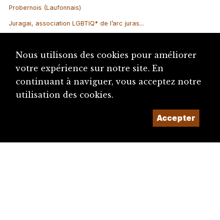
Probernois (Laufonnais)
Juragai, association LGBTIQ* de l’arc juras...
Banque cantonale bernoise (BCBE)
Nous utilisons des cookies pour améliorer
Association jurassienne d’animation culture...
votre expérience sur notre site. En
Assemblée interjurassienne (AIJ)
continuant à naviguer, vous acceptez notre
utilisation des cookies.
Accepter