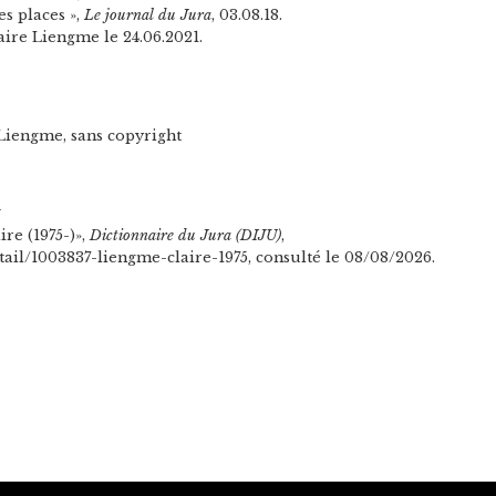
es places »,
Le journal du Jura
, 03.08.18.
ire Liengme le 24.06.2021.
 Liengme, sans copyright
n
re (1975-)»,
Dictionnaire du Jura (DIJU)
,
etail/1003837-liengme-claire-1975, consulté le 08/08/2026.