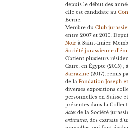
depuis le début des anné
elle est candidate au
Con
Berne.
Membre du
Club jurassie
entre 2007 et 2010. Dep
Noir
à Saint-Imier. Memb
Société jurassienne d’ém
Obtient plusieurs résidenc
Caire, en Égypte (2015) ; 
Sarrazine
(2017), remis p
de la
Fondation Joseph et
diverses expositions colle
personnelles en Suisse e
présentes dans la Collect
Actes
de la Société jurassi
ordinaires
, des extraits d
nouvelles, qui font égale