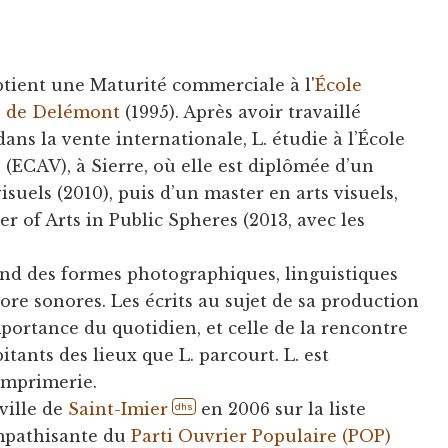
btient une Maturité commerciale à l'
École
e de Delémont
(1995). Après avoir travaillé
ns la vente internationale, L. étudie à l’École
 (ECAV), à Sierre, où elle est diplômée d’un
isuels (2010), puis d’un master en arts visuels,
 of Arts in Public Spheres (2013, avec les
rend des formes photographiques, linguistiques
core sonores. Les écrits au sujet de sa production
mportance du quotidien, et celle de la rencontre
itants des lieux que L. parcourt. L. est
imprimerie.
ville de
Saint-Imier
en 2006 sur la liste
dhs
mpathisante du
Parti Ouvrier Populaire (POP)