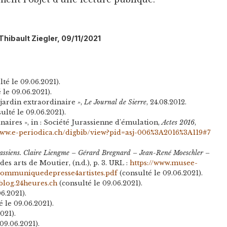
 Thibault Ziegler, 09/11/2021
té le 09.06.2021).
 le 09.06.2021).
 jardin extraordinaire
»
,
Le Journal de Sierre
, 24.08.2012.
ulté le 09.06.2021).
naires », in : Société Jurassienne d'émulation,
Actes 2016
,
www.e-periodica.ch/digbib/view?pid=asj-006%3A2016%3A119#7
urassiens. Claire Liengme – Gérard Bregnard – Jean-René Moeschler –
des arts de Moutier, (n.d.), p. 3. URL :
https://www.musee-
ommuniquedepresse4artistes.pdf
(consulté le 09.06.2021).
blog.24heures.ch
(consulté le 09.06.2021).
6.2021).
 le 09.06.2021).
021).
09.06.2021).