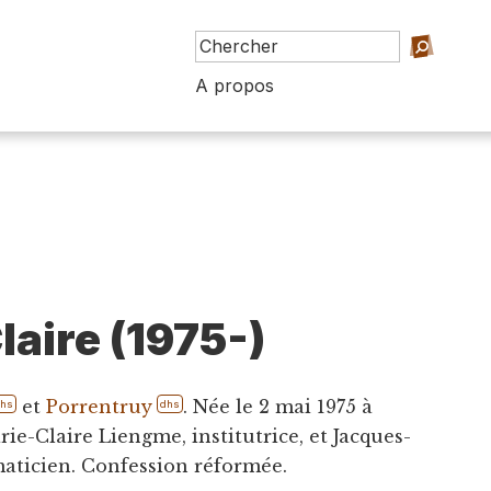
A propos
laire (1975-)
et
Porrentruy
. Née le 2 mai 1975 à
dhs
dhs
arie-Claire Liengme, institutrice, et Jacques-
aticien. Confession réformée.