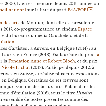
es 2000, L. en est membre depuis 2019, année où
seil national
sur la liste du parti
PdA/POP
dhs
n des arts
de Moutier, dont elle est présidente
uis 2017, co-programmatrice au cinéma
Espace
re du bureau du média Gauchebdo et de la
ulation
.
es d’artistes : à Anvers, en Belgique (2014) ; au
à Lauris, en France (2018). Est lauréate du prix
La
ar la
Fondation Anne et Robert Bloch
, et du prix
 Nicole Lachat
(2018). Participe, depuis 2012, à
ctives en Suisse, et réalise plusieurs expositions
t en Belgique. Certaines de ses œuvres sont
ion jurassienne des beaux-arts. Publie dans les
enne d'émulation (2016), sous le titre
Histoires
'un ensemble de textes présentés comme des
ment l'objet d'une lecture publique.