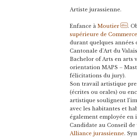
Artiste jurassienne.
Enfance à
Moutier
. O
dhs
supérieure de Commerc
durant quelques années da
Cantonale d’Art du Valais
Bachelor of Arts en arts v
orientation MAPS – Master
félicitations du jury).
Son travail artistique p
(écrites ou orales) ou en
artistique soulignent l'i
avec les habitantes et hab
également employée en 
Candidate au Conseil de 
Alliance jurassienne
. Sy