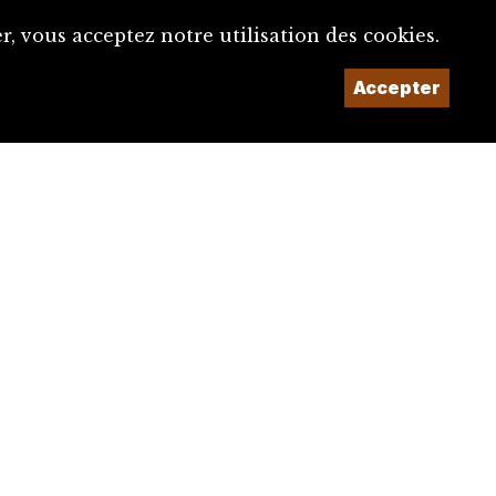
, vous acceptez notre utilisation des cookies.
Accepter
Un projet de la
Imaginé et conçu par
Giorgianni & Moeschler