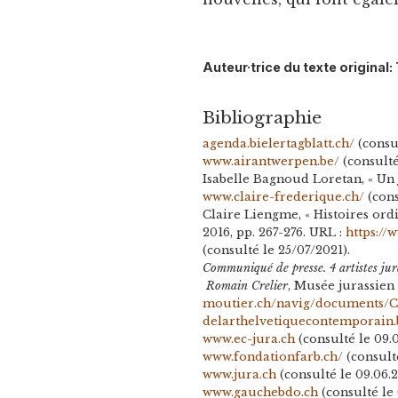
Auteur·trice du texte original:
Bibliographie
agenda.bielertagblatt.ch/
(consul
www.airantwerpen.be/
(consulté
Isabelle Bagnoud Loretan, « Un
www.claire-frederique.ch/
(cons
Claire Liengme, « Histoires ordi
2016, pp. 267-276. URL :
https://
(consulté le 25/07/2021).
Communiqué de presse. 4 artistes j
Romain Crelier
, Musée jurassien 
moutier.ch/navig/documents/C
delarthelvetiquecontemporain.
www.ec-jura.ch
(consulté le 09.0
www.fondationfarb.ch/
(consulté
www.jura.ch
(consulté le 09.06.2
www.gauchebdo.ch
(consulté le 