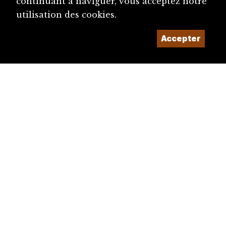
continuant à naviguer, vous acceptez notre
utilisation des cookies.
Accepter
diju@diju.ch
Proposer une notice
Un projet de la