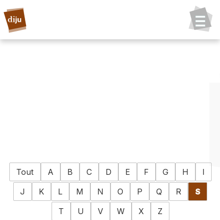
Tout
A
B
C
D
E
F
G
H
I
J
K
L
M
N
O
P
Q
R
S
T
U
V
W
X
Z