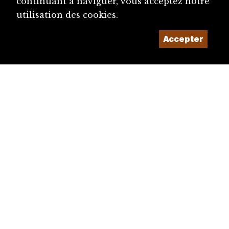
continuant à naviguer, vous acceptez notre
utilisation des cookies.
Accepter
diju@diju.ch
Proposer une notice
Un projet de la