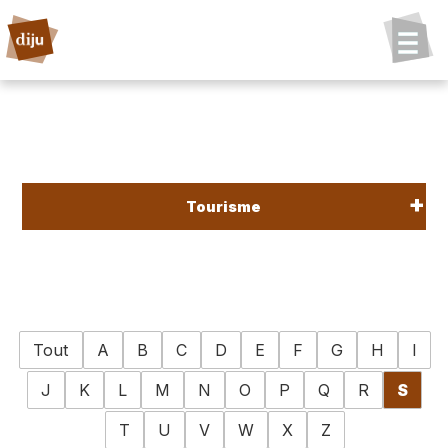
Tourisme
Tout
A
B
C
D
E
F
G
H
I
J
K
L
M
N
O
P
Q
R
S
T
U
V
W
X
Z