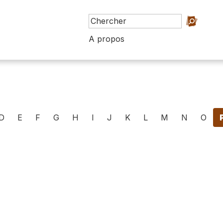
A propos
D
E
F
G
H
I
J
K
L
M
N
O