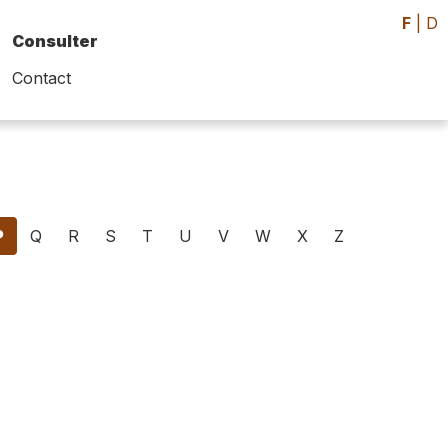
F
|
D
Consulter
Contact
P
Q
R
S
T
U
V
W
X
Z