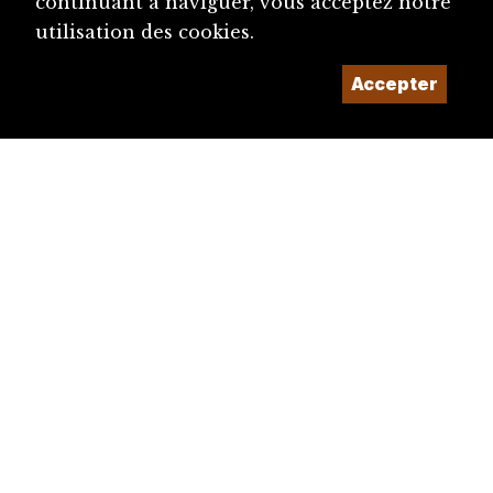
continuant à naviguer, vous acceptez notre
utilisation des cookies.
Accepter
diju@diju.ch
Proposer une notice
Un projet de la