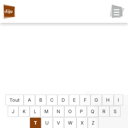
Tout
A
B
C
D
E
F
G
H
I
J
K
L
M
N
O
P
Q
R
S
T
U
V
W
X
Z