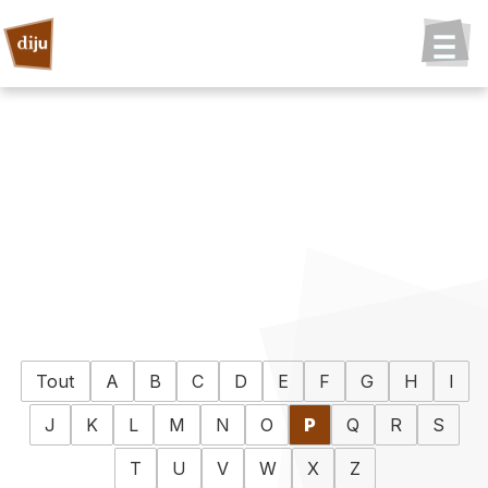
Tout
A
B
C
D
E
F
G
H
I
J
K
L
M
N
O
P
Q
R
S
T
U
V
W
X
Z