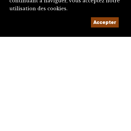
continuant à naviguer, vous acceptez notre
utilisation des cookies.
Accepter
diju@diju.ch
Proposer une notice
Un projet de la