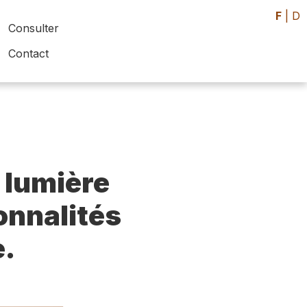
F
|
D
Consulter
Contact
 lumière
sonnalités
e.