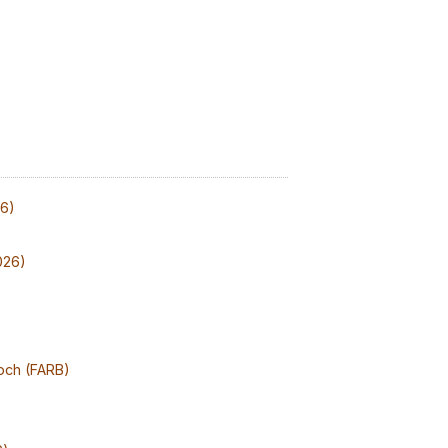
26)
026)
och (FARB)