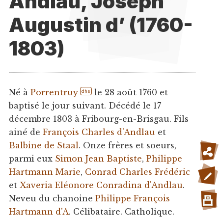
Andlau, Joseph
Augustin d’ (1760-
1803)
Né à
Porrentruy
le 28 août 1760 et
dhs
baptisé le jour suivant. Décédé le 17
décembre 1803 à Fribourg-en-Brisgau. Fils
ainé de
François Charles d'Andlau
et
Balbine de Staal
. Onze frères et soeurs,
parmi eux
Simon Jean Baptiste
,
Philippe
Hartmann Marie
,
Conrad Charles Frédéric
et
Xaveria Eléonore Conradina d'Andlau
.
Neveu du chanoine
Philippe François
Hartmann d'A
. Célibataire. Catholique.