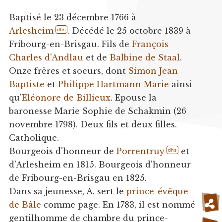
Baptisé le 23 décembre 1766 à
Arlesheim
. Décédé le 25 octobre 1839 à
dhs
Fribourg-en-Brisgau. Fils de
François
Charles d'Andlau
et de
Balbine de Staal
.
Onze frères et soeurs, dont
Simon Jean
Baptiste
et
Philippe Hartmann Marie
ainsi
qu'
Eléonore de Billieux
. Epouse la
baronesse Marie Sophie de Schakmin (26
novembre 1798). Deux fils et deux filles.
Catholique.
Bourgeois d'honneur de
Porrentruy
et
dhs
d'Arlesheim en 1815. Bourgeois d'honneur
de Fribourg-en-Brisgau en 1825.
Dans sa jeunesse, A. sert le
prince-évêque
de Bâle
comme page. En 1783, il est nommé
gentilhomme de chambre du prince-