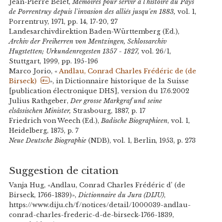
Jean-Pierre Bélet,
Mémoires pour servir à l'histoire du Pays
de Porrentruy depuis l'invasion des alliés jusqu'en 1883,
vol. 1,
Porrentruy, 1971, pp. 14, 17-20, 27
Landesarchivdirektion Baden-Württemberg (Ed.),
Archiv der Freiherren von Mentzingen, Schlossarchiv
Hugstetten; Urkundenregesten 1357 - 1827,
vol. 26/1,
Stuttgart, 1999, pp. 195-196
Marco Jorio, «
Andlau, Conrad Charles Frédéric de (de
Birseck)
», in Dictionnaire historique de la Suisse
dhs
[publication électronique DHS], version du 17.6.2002
Julius Rathgeber,
Der grosse Markgraf und seine
elsässischen Minister,
Strasbourg, 1887, p. 17
Friedrich von Weech (Ed.),
Badische Biographieen
, vol. 1,
Heidelberg, 1875, p. 7
Neue Deutsche Biographie
(NDB), vol. 1, Berlin, 1953, p. 273
Suggestion de citation
Vanja Hug, «Andlau, Conrad Charles Frédéric d’ (de
Birseck, 1766-1839)»,
Dictionnaire du Jura (DIJU)
,
https://www.diju.ch/f/notices/detail/1000039-andlau-
conrad-charles-frederic-d-de-birseck-1766-1839,