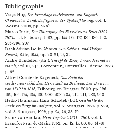
Bibliographie
Vanja Hug,
Die Eremitage in Arlesheim ' ein Englisch-
Chinesischer Landschaftsgarten der Spätaufklärung,
vol. 1,
Worms, 2008, pp. 74-87
Marco Jorio,
Der Untergang des Fürstbistums Basel (1792 -
1815).
[...], Fribourg, 1982, pp. 155-172, 177, 183-186, 192,
235-236, 237
Isaak Adrian Iselin,
Notizen zum Schloss- und Hofgut
Birseck
, Bâle, 1955, pp. 20-24, 27, 32
André Bandelier (dir.),
Théophile-Rémy Frêne. Journal de
ma vie,
vol III, SJE, Porrentruy, Intervalles, Bienne, 1993,
p. 62
Alfred Comte de Kageneck,
Das Ende der
vorderösterreichischen Herrschaft im Breisgau. Der Breisgau
von 1740 bis 1815,
Fribourg-en-Brisgau, 2000, pp. 126,
162, 166, 175, 195, 199-200, 203-205, 212-214, 239, 260
Heiko Haumann, Hans Schadek (Ed.),
Geschichte der
Stadt Freiburg im Breisgau,
vol. 2, Stuttgart, 1994, p. 229,
vol. 3, Stuttgart, 1992, pp. 24, 26, 38, 79
Franz von Andlau,
Mein Tagebuch 1811 - 1861
, vol. 1,
Francfort-sur-le-Main, 1862, pp. 12, 15, 30, 36, 41-43