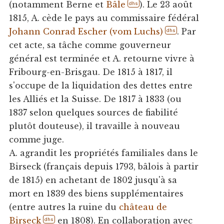
(notamment Berne et
Bâle
). Le 23 août
dhs
1815, A. cède le pays au commissaire fédéral
Johann Conrad Escher (vom Luchs)
. Par
dhs
cet acte, sa tâche comme gouverneur
général est terminée et A. retourne vivre à
Fribourg-en-Brisgau. De 1815 à 1817, il
s'occupe de la liquidation des dettes entre
les Alliés et la Suisse. De 1817 à 1833 (ou
1837 selon quelques sources de fiabilité
plutôt douteuse), il travaille à nouveau
comme juge.
A. agrandit les propriétés familiales dans le
Birseck (français depuis 1793, bâlois à partir
de 1815) en achetant de 1802 jusqu'à sa
mort en 1839 des biens supplémentaires
(entre autres la ruine du
château de
Birseck
en 1808). En collaboration avec
dhs