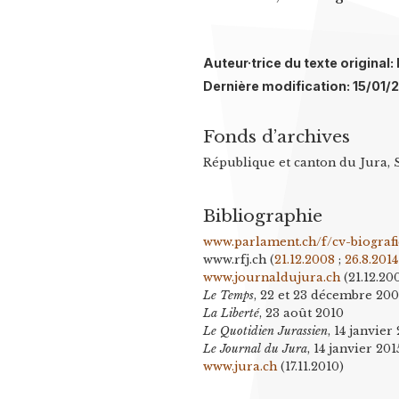
Auteur·trice du texte origina
Dernière modification: 15/01/
Fonds d’archives
République et canton du Jura, 
Bibliographie
www.parlament.ch/f/cv-biografi
www.rfj.ch
(
21.12.2008
;
26.8.2014
www.journaldujura.ch
(21.12.20
Le Temps
, 22 et 23 décembre 20
La Liberté
, 23 août 2010
Le Quotidien Jurassien
, 14 janvier
Le Journal du Jura
, 14 janvier 201
www.jura.ch
(17.11.2010)