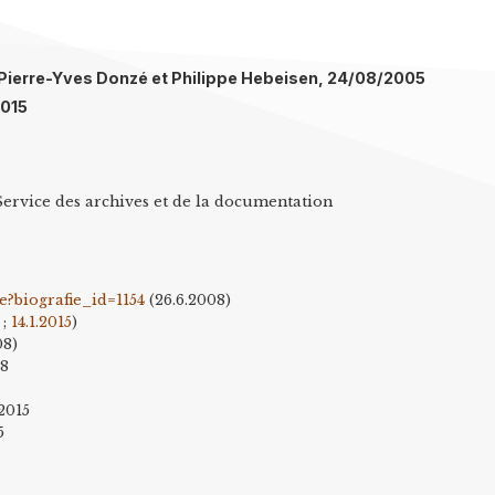
l: Pierre-Yves Donzé et Philippe Hebeisen, 24/08/2005
2015
Service des archives et de la documentation
e?biografie_id=1154
(26.6.2008)
;
14.1.2015
)
08)
08
 2015
5