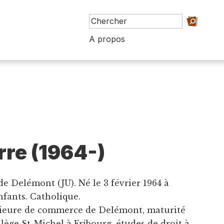
A propos
rre (1964-)
 de Delémont (JU). Né le 3 février 1964 à
fants. Catholique.
rieure de commerce de Delémont, maturité
ège St-Michel à Fribourg, études de droit à