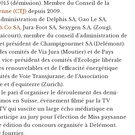
2015 (démission). Membre du Conseil de la
enne (CTJ)
depuis 2009.
’administration de Delphis SA, Gao Le SA,
h Co SA
, Jura-Foot SA, Sexygen S.A. (Zoug),
aicourt), membre du conseil d'administration de
et président de Champigourmet SA (Delémont).
 des comités de Via Jura (Moutier) et de Pays
ice-président des comités d’Ecologie libérale
es renouvelables et de l'efficacité énergétique
tés de Voie Transjurane, de l'Association
 et d'equiterre (Zurich).
i le pari d'organiser le déroulement des demi-
smos en Suisse, événement filmé par la TV
TV qui suscite un large écho médiatique en
participe au jury pour l'élection de Miss paysanne
re édition du concours organisée à Delémont.
e fourrier.