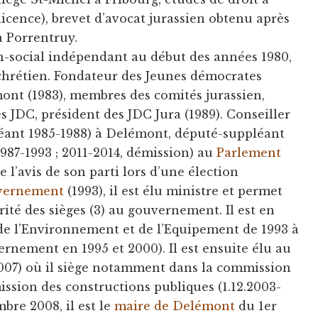
(licence), brevet d’avocat jurassien obtenu après
à Porrentruy.
-social indépendant au début des années 1980,
chrétien. Fondateur des Jeunes démocrates
ont (1983), membres des comités jurassien,
es JDC, président des JDC Jura (1989). Conseiller
pléant 1985-1988) à Delémont, député-suppléant
1987-1993 ; 2011-2014, démission) au
Parlement
e l’avis de son parti lors d’une élection
vernement
(1993), il est élu ministre et permet
ité des sièges (3) au gouvernement. Il est en
e l’Environnement et de l’Equipement de 1993 à
rnement en 1995 et 2000). Il est ensuite élu au
007) où il siège notamment dans la commission
ission des constructions publiques (1.12.2003-
mbre 2008, il est le
maire de Delémont
du 1er