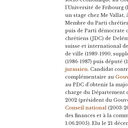
l’Université de Fribourg 
un stage chez Me Vallat, 
Membre du Parti chrétien
puis de Parti démocrate 
chrétiens (JDC) de Delém
suisse et international d
de ville (1989-1990, sup
(1986-1987) puis député (
jurassien
. Candidat contr
complémentaire au
Gou
au PDC d'obtenir la major
charge du Département d
2002 (président du Gouve
Conseil national
(2003-2
des finances et à la comm
1.06.2005). Elu le 21 déce