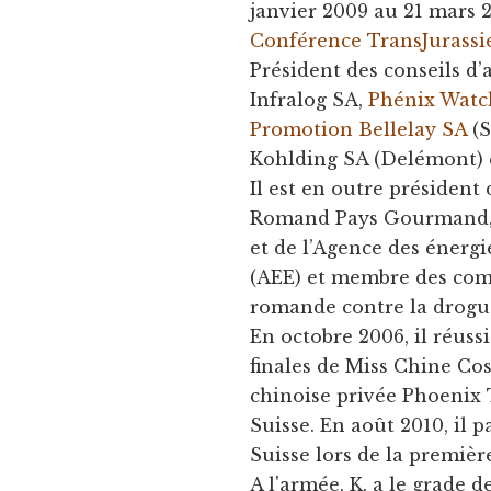
janvier 2009 au 21 mars 
Conférence TransJurassi
Président des conseils d
Infralog SA,
Phénix Watc
Promotion Bellelay SA
(S
Kohlding SA (Delémont) 
Il est en outre président
Romand Pays Gourmand, v
et de l’Agence des énergi
(AEE) et membre des comi
romande contre la drogue
En octobre 2006, il réuss
finales de Miss Chine Co
chinoise privée Phoenix 
Suisse. En août 2010, il 
Suisse lors de la premiè
A l'armée, K. a le grade d