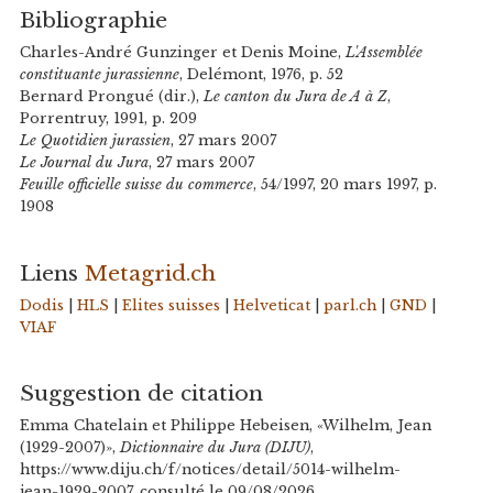
Bibliographie
Charles-André Gunzinger et Denis Moine,
L'Assemblée
constituante jurassienne
, Delémont, 1976, p. 52
Bernard Prongué (dir.),
Le canton du Jura de A à Z
,
Porrentruy, 1991, p. 209
Le Quotidien jurassien
, 27 mars 2007
Le Journal du Jura
, 27 mars 2007
Feuille officielle suisse du commerce
, 54/1997, 20 mars 1997, p.
1908
Liens
Metagrid.ch
Dodis
|
HLS
|
Elites suisses
|
Helveticat
|
parl.ch
|
GND
|
VIAF
Suggestion de citation
Emma Chatelain et Philippe Hebeisen, «Wilhelm, Jean
(1929-2007)»,
Dictionnaire du Jura (DIJU)
,
https://www.diju.ch/f/notices/detail/5014-wilhelm-
jean-1929-2007, consulté le 09/08/2026.