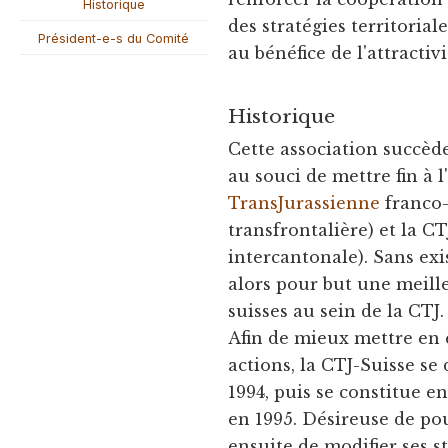
Historique
des stratégies territoria
Président-e-s du Comité
au bénéfice de l'attracti
Historique
Cette association succè
au souci de mettre fin à l
TransJurassienne
franco-
transfrontalière) et la C
intercantonale). Sans exis
alors pour but une meill
suisses au sein de la CTJ.
Afin de mieux mettre en é
actions, la CTJ-Suisse s
1994, puis se constitue e
en 1995. Désireuse de pou
ensuite de modifier ses st