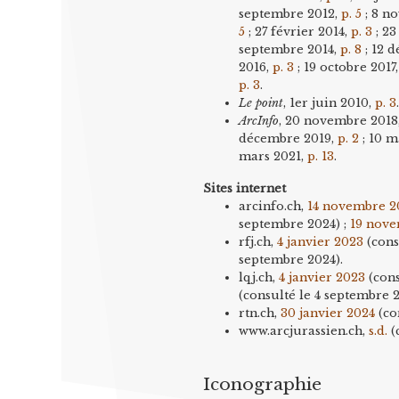
septembre 2012,
p. 5
; 8 n
5
; 27 février 2014,
p. 3
; 23
septembre 2014,
p. 8
; 12 
2016,
p. 3
; 19 octobre 2017
p. 3
.
Le point
, 1er juin 2010,
p. 3
ArcInfo
, 20 novembre 2018
décembre 2019,
p. 2
; 10 m
mars 2021,
p. 13
.
Sites internet
arcinfo.ch,
14 novembre 2
septembre 2024) ;
19 nov
rfj.ch,
4 janvier 2023
(cons
septembre 2024).
lqj.ch,
4 janvier 2023
(cons
(consulté le 4 septembre 
rtn.ch,
30 janvier 2024
(co
www.arcjurassien.ch,
s.d.
(
Iconographie