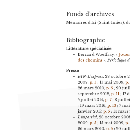
Fonds d’archives
Mémoires d'Ici (Saint-Imier), d
Bibliographie
Littérature spécialisée
Bernard Woeffray, «
Jouer
des chemins
»,
Périodique d
Presse
FAN-L'express
, 28 octobre 
2009,
p. 5
; 15 mai 2009,
p.
26 mars 2010,
p. 5
; 20 juil
septembre 2012,
p. 11
; 17 
5 juillet 2014,
p. 7
; 8 juille
; 19 mars 2016,
p. 13
; 7 ma
janvier 2017,
p. 5
; 14 mars 
L'impartial
, 28 octobre 200
2009,
p. 5
; 15 mai 2009,
p.
26 mars 2010,
p. 5
; 20 juil