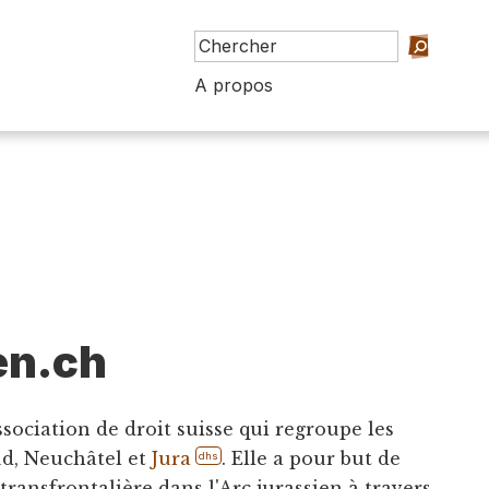
A propos
en.ch
ssociation de droit suisse qui regroupe les
ud, Neuchâtel et
Jura
. Elle a pour but de
dhs
transfrontalière dans l'Arc jurassien à travers