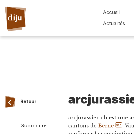
Accueil
Actualités
arcjurassi
Retour
arcjurassien.ch est une a
Sommaire
cantons de
Berne
, Va
dhs
renforcer la coopération 