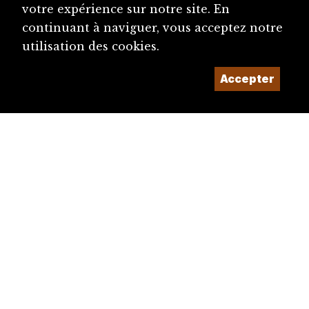
votre expérience sur notre site. En
Voutat, Bernard (1958-)
continuant à naviguer, vous acceptez notre
Narcisse (1967-)
utilisation des cookies.
Béguelin, Marie-José (1949-)
Accepter
Gullotti, Hervé (1972-)