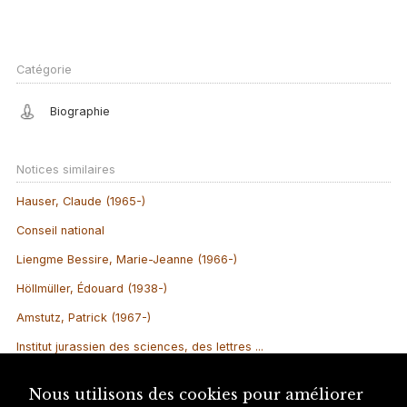
Catégorie
Biographie
Notices similaires
Hauser, Claude (1965-)
Conseil national
Liengme Bessire, Marie-Jeanne (1966-)
Höllmüller, Édouard (1938-)
Amstutz, Patrick (1967-)
Institut jurassien des sciences, des lettres ...
Jeanneret, Willy (1926-1997)
Nous utilisons des cookies pour améliorer
Donzé, Pierre-Yves (1973-)