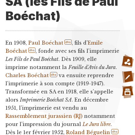
SA (les Fils de Paul
Boéchat)
En 1908,
Paul Boéchat
, fils d'
Emile
dhs
Boéchat
, fonde avec ses fils l'imprimerie
dhs
Les Fils de Paul Boéchat
. Dès 1909, elle
imprime notamment la
Feuille d'Avis du Jura
.
Charles Boéchat
va ensuite reprendre
dhs
l'imprimerie à son compte (1919-1947).
Transformée en SA en 1918, elle s'appelle
alors
Imprimerie Boéchat SA
. En décembre
1951, l'imprimerie est vendu au
Rassemblement jurassien (RJ)
notamment
pour l'impression du journal
Le Jura libre
.
Dès le 1er février 1952,
Roland Béguelin
dhs