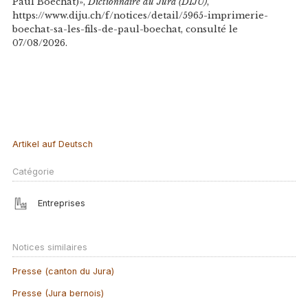
Paul Boéchat)»,
Dictionnaire du Jura (DIJU)
,
https://www.diju.ch/f/notices/detail/5965-imprimerie-
boechat-sa-les-fils-de-paul-boechat, consulté le
07/08/2026.
Artikel auf Deutsch
Catégorie
Entreprises
Notices similaires
Presse (canton du Jura)
Presse (Jura bernois)