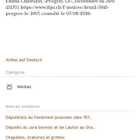
Emma Chatelain, «Progrès, Le»,
Dictionnaire du Jura
(DIJU)
, https://www.diju.ch/f/notices/detail/5943-
progres-le-1907, consulté le 07/08/2026.
Artikel auf Deutsch
Catégorie
Médias
Notices similaires
Député(e)s au Parlement jurassien (dès 197...
Députés du Jura bernois et de Laufon au Gra...
Chapelles, oratoires et grottes