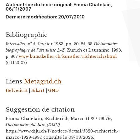
Auteur·trice du texte original: Emma Chatelain,
06/11/2007
Dernière modification: 20/07/2010
Bibliographie
Intervalles
, n° 5, février 1983, pp. 20-25, 68
Dictionnaire
biographique de l'art suisse L-Z
, Zurich et Lausanne, 1998,
p. 867
www.kunstkeller.ch/kunstler/richterich.shtml
(6.11.2007)
Liens
Metagrid.ch
Helveticat
|
Sikart
|
GND
Suggestion de citation
Emma Chatelain, «Richterich, Marco (1929-1997)»,
Dictionnaire du Jura (DIJU)
,
https://www.diju.ch/f/notices/detail/5820-richterich-
marco-1929-1997, consulté le 09/08/2026.