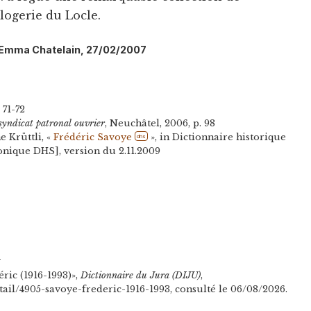
ogerie du Locle.
l: Emma Chatelain, 27/02/2007
. 71-72
syndicat patronal ouvrier
, Neuchâtel, 2006, p. 98
 Krüttli, «
Frédéric Savoye
», in Dictionnaire historique
dhs
ronique DHS], version du 2.11.2009
n
ric (1916-1993)»,
Dictionnaire du Jura (DIJU)
,
etail/4905-savoye-frederic-1916-1993, consulté le 06/08/2026.