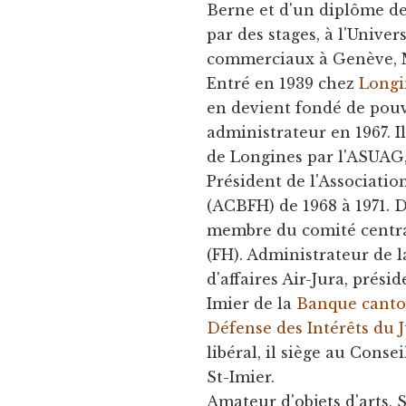
Berne et d'un diplôme de
par des stages, à l'Unive
commerciaux à Genève, M
Entré en 1939 chez
Longi
en devient fondé de pouv
administrateur en 1967. I
de Longines par l'ASUAG, e
Président de l'Associatio
(ACBFH) de 1968 à 1971. D
membre du comité central
(FH). Administrateur de 
d'affaires Air-Jura, prés
Imier de la
Banque canto
Défense des Intérêts du 
libéral, il siège au Conse
St-Imier.
Amateur d'objets d'arts, 