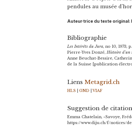
pendules au musée d'horl
Auteur·trice du texte origina
Bibliographie
Les Intérêts du Jura
, no 10, 1973, p
Pierre-Yves Donzé,
Histoire d'un 
Anne Beuchat-Bessire, Catherine
de la Suisse [publication élect
Liens
Metagrid.ch
HLS
|
GND
|
VIAF
Suggestion de citatio
Emma Chatelain, «Savoye, Frédé
https://www.diju.ch/f/notices/d