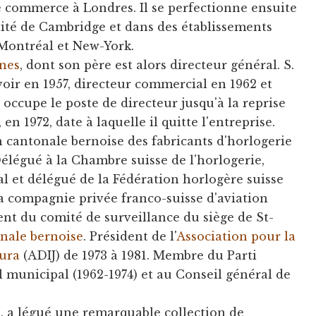
 commerce à Londres. Il se perfectionne ensuite
rsité de Cambridge et dans des établissements
ontréal et New-York.
nes
, dont son père est alors directeur général. S.
oir en 1957, directeur commercial en 1962 et
l occupe le poste de directeur jusqu'à la reprise
n 1972, date à laquelle il quitte l'entreprise.
n cantonale bernoise des fabricants d'horlogerie
élégué à la Chambre suisse de l'horlogerie,
 et délégué de la Fédération horlogère suisse
la compagnie privée franco-suisse d'aviation
ident du comité de surveillance du siège de St-
nale bernoise
. Président de l'
Association pour la
Jura
(ADIJ) de 1973 à 1981. Membre du Parti
il municipal (1962-1974) et au Conseil général de
S. a légué une remarquable collection de