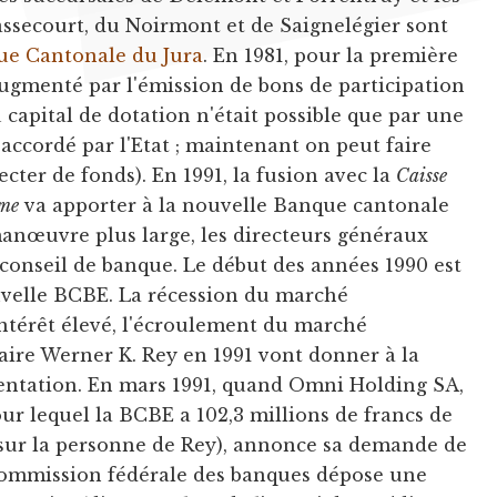
assecourt, du Noirmont et de Saignelégier sont
e Cantonale du Jura
. En 1981, pour la première
 augmenté par l'émission de bons de participation
capital de dotation n'était possible que par une
accordé par l'Etat ; maintenant on peut faire
ecter de fonds). En 1991, la fusion avec la
Caisse
rne
va apporter à la nouvelle Banque cantonale
anœuvre plus large, les directeurs généraux
e conseil de banque. Le début des années 1990 est
ouvelle BCBE. La récession du marché
ntérêt élevé, l'écroulement du marché
faire Werner K. Rey en 1991 vont donner à la
entation. En mars 1991, quand Omni Holding SA,
r lequel la BCBE a 102,3 millions de francs de
s sur la personne de Rey), annonce sa demande de
 commission fédérale des banques dépose une