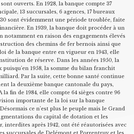
ont ouverts. En 1928, la banque compte 37
ncipale, 13 succursales, 6 agences, 17 bureaux
1930 sont évidemment une période troublée, faite
 financière. En 1939, la banque doit procéder à un
n notamment en raison des engagements élevés
onstruction des chemins de fer bernois ainsi que
 loi de la banque entre en vigueur en 1943, elle
titution de réserve. Dans les années 1950, la
 puisqu'en 1958, la somme du bilan franchit
milliard. Par la suite, cette bonne santé continue
vient la deuxième banque cantonale du pays,
A la fin de 1984, elle compte 64 sièges contre 96
ision importante de la loi sur la banque
 Désormais ce n'est plus le peuple mais le Grand
ugmentations du capital de dotation et les
r, interdites après 1942, ont été réautorisées avec
 les succursales de Delémont et Porrentruy et les