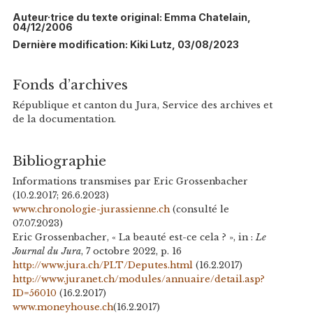
Auteur·trice du texte original: Emma Chatelain,
04/12/2006
Dernière modification: Kiki Lutz, 03/08/2023
Fonds d’archives
République et canton du Jura, Service des archives et
de la documentation.
Bibliographie
Informations transmises par Eric Grossenbacher
(10.2.2017; 26.6.2023)
www.chronologie-jurassienne.ch
(consulté le
07.07.2023)
Eric Grossenbacher, « La beauté est-ce cela ? », in :
Le
Journal du Jura
, 7 octobre 2022, p. 16
http://www.jura.ch/PLT/Deputes.html
(16.2.2017)
http://www.juranet.ch/modules/annuaire/detail.asp?
ID=56010
(16.2.2017)
www.moneyhouse.ch
(16.2.2017)