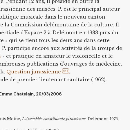
. Pendant 12 ans, il préside en outre la
assienne des musées. P. est le principal auteur
olitique musicale dans le nouveau canton.
de la Commission delémontaine de la culture. Il
ubertiade d'Espace 2 à Delémont en 1988 puis du
e » qui se tient tous les deux ans dans cette
l, P. participe encore aux activités de la troupe de
s
» et pratique en amateur le violoncelle et le
 nombreuses publications d'ouvrages de médecine,
 la
Question jurassienne
.
dhs
rade de premier-lieutenant sanitaire (1962).
l: Emma Chatelain, 20/03/2006
enis Moine,
L'Assemblée constituante jurassienne
, Delémont, 1976,