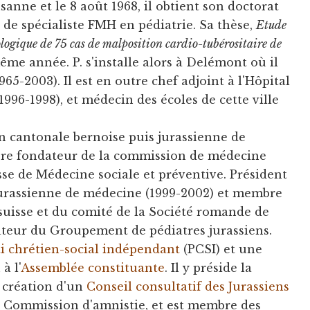
sanne et le 8 août 1968, il obtient son doctorat
 de spécialiste FMH en pédiatrie. Sa thèse,
Etude
iologique de 75 cas de malposition cardio-tubérositaire de
ême année. P. s'installe alors à Delémont où il
65-2003). Il est en outre chef adjoint à l'Hôpital
1996-1998), et médecin des écoles de cette ville
 cantonale bernoise puis jurassienne de
re fondateur de la commission de médecine
isse de Médecine sociale et préventive. Président
jurassienne de médecine (1999-2002) et membre
uisse et du comité de la Société romande de
eur du Groupement de pédiatres jurassiens.
ti chrétien-social indépendant
(PCSI) et une
à l'
Assemblée constituante
. Il y préside la
 création d'un
Conseil consultatif des Jurassiens
a Commission d'amnistie, et est membre des