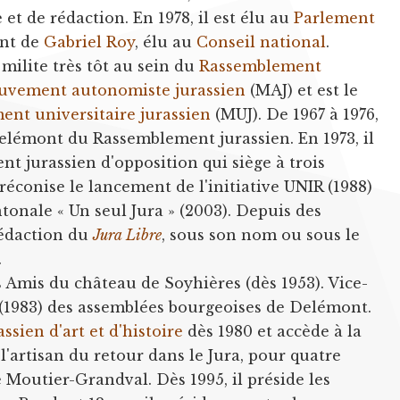
et de rédaction. En 1978, il est élu au
Parlement
nt de
Gabriel Roy
, élu au
Conseil national
.
milite très tôt au sein du
Rassemblement
vement autonomiste jurassien
(MAJ) et est le
nt universitaire jurassien
(MUJ). De 1967 à 1976,
Delémont du Rassemblement jurassien. En 1973, il
t jurassien d'opposition qui siège à trois
 préconise le lancement de l'initiative UNIR (1988)
ntonale « Un seul Jura » (2003). Depuis des
 rédaction du
Jura Libre
, sous son nom ou sous le
.
 Amis du château de Soyhières (dès 1953). Vice-
 (1983) des assemblées bourgeoises de Delémont.
ssien d'art et d'histoire
dès 1980 et accède à la
 l'artisan du retour dans le Jura, pour quatre
e Moutier-Grandval. Dès 1995, il préside les