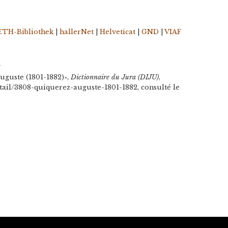
ETH-Bibliothek
|
hallerNet
|
Helveticat
|
GND
|
VIAF
n
uguste (1801-1882)»,
Dictionnaire du Jura (DIJU)
,
etail/3808-quiquerez-auguste-1801-1882, consulté le