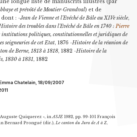
se une longue liste de manuscrits illustrés (par
'abbaye et prévôté de Moutier-Grandval
) et de
dont : -
Jean de Vienne et l'Evêché de Bâle au XIVe siècle
,
Histoire des troubles dans l'Evêché de Bâle en 1740 :
Pierre
 institutions politiques, constitutionnelles et juridiques de
des seigneuries de cet Etat
, 1876 -
Histoire de la réunion de
nton de Berne, 1813 à 1818
, 1882 -
Histoire de la
is, 1830 à 1831
, 1882
l: Emma Chatelain, 18/09/2007
2011
Auguste Quiquerez », in
ASJE
1982, pp. 99-101 François
in Bernard Prongué (dir.),
Le canton du Jura de A à Z
,