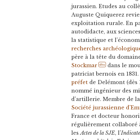
jurassien. Etudes au collè
Auguste Quiquerez revie
exploitation rurale. En p
autodidacte, aux sciences 
la statistique et l'écono
recherches archéologiqu
père à la tête du domaine
Stockmar
dans le mou
dhs
patriciat bernois en 183
préfet
de Delémont (dès 18
nommé ingénieur des mine
d'artillerie. Membre de la
Société jurassienne d'Em
France et docteur honoris 
régulièrement collaboré 
les
Actes de la SJE
, l'
Indicate