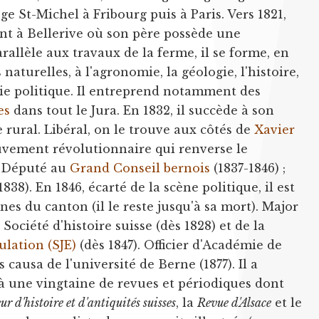
ge St-Michel à Fribourg puis à Paris. Vers 1821,
nt à Bellerive où son père possède une
arallèle aux travaux de la ferme, il se forme, en
naturelles, à l'agronomie, la géologie, l'histoire,
mie politique. Il entreprend notamment des
es
dans tout le Jura. En 1832, il succède à son
 rural. Libéral, on le trouve aux côtés de
Xavier
vement révolutionnaire qui renverse le
1. Député au
Grand Conseil bernois
(1837-1846) ;
38). En 1846, écarté de la scène politique, il est
s du canton (il le reste jusqu'à sa mort). Major
 Société d'histoire suisse (dès 1828) et de la
ulation (SJE)
(dès 1847). Officier d'Académie de
causa de l'université de Berne (1877). Il a
à une vingtaine de revues et périodiques dont
ur d'histoire et d'antiquités suisses
, la
Revue d'Alsace
et le