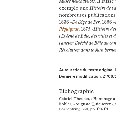
Musée neuchâtelois
. Il lais
exemple une
Histoire de l
nombreuses publications 
1836 -
De l'Age de Fer
, 1866 -
Péquignat
, 1875 -
Histoire des
l'Evêché de Bâle, des villes et 
l'ancien Evêché de Bâle au ca
Révolution dans le Jura berno
Auteur·trice du texte origina
Dernière modification: 21/06/
Bibliographie
Gabriel Theubet, « Hommage à 
Kohler, « Auguste Quiquerez », 
Porrentruy, 1991, pp. 170-171