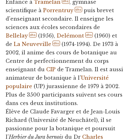
Enfance à
Tramelan
, gymnase
dhs
scientifique à
Porrentruy
puis brevet
dhs
d'enseignant secondaire. Il enseigne les
sciences aux écoles secondaires de
Bellelay
(1956),
Delémont
(1960) et
dhs
dhs
de
La Neuveville
(1974-1994). De 1973 à
dhs
2002, il anime des cours de botanique au
Centre de perfectionnement du corps
enseignant du
CIP
de Tramelan. Il est aussi
animateur de botanique à l'
Université
populaire
(UP) jurassienne de 1979 à 2002.
Plus de 3500 participants suivent ses cours
dans ces deux institutions.
Élève de Claude Favarger et de Jean-Louis
Richard (Université de Neuchâtel), il se
passionne pour la botanique et poursuit
l'
Herbier du Jura bernois
du Dr
Charles