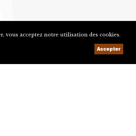
Un projet de la
, vous acceptez notre utilisation des cookies.
Accepter
Imaginé et conçu par
Giorgianni & Moeschler