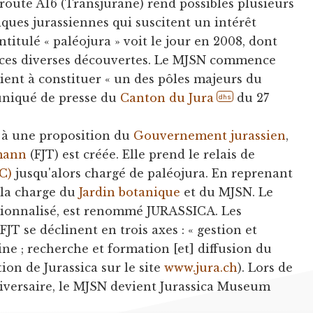
oroute A16 (Transjurane) rend possibles plusieurs
ques jurassiennes qui suscitent un intérêt
ntitulé « paléojura » voit le jour en 2008, dont
ser ces diverses découvertes. Le MJSN commence
vient à constituer « un des pôles majeurs du
uniqué de presse du
Canton du Jura
du 27
dhs
 à une proposition du
Gouvernement jurassien
,
mann
(FJT) est créée. Elle prend le relais de
CC)
jusqu'alors chargé de paléojura. En reprenant
 la charge du
Jardin botanique
et du MJSN. Le
utionnalisé, est renommé JURASSICA. Les
JT se déclinent en trois axes : « gestion et
ne ; recherche et formation [et] diffusion du
tion de Jurassica sur le site
www.jura.ch
). Lors de
iversaire, le MJSN devient Jurassica Museum