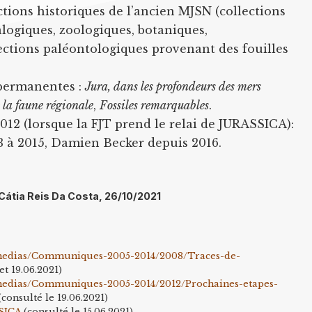
ctions historiques de l’ancien MJSN (collections
logiques, zoologiques, botaniques,
lections paléontologiques provenant des fouilles
s permanentes :
Jura, dans les profondeurs des mers
 la faune régionale
,
Fossiles remarquables
.
 2012 (lorsque la FJT prend le relai de JURASSICA):
 à 2015, Damien Becker depuis 2016.
: Cátia Reis Da Costa, 26/10/2021
medias/Communiques-2005-2014/2008/Traces-de-
et 19.06.2021)
edias/Communiques-2005-2014/2012/Prochaines-etapes-
(consulté le 19.06.2021)
SICA
(consulté le 15.06.2021)