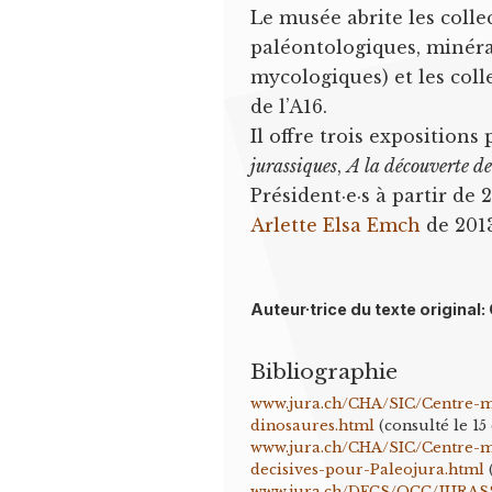
Le musée abrite les colle
paléontologiques, minéra
mycologiques) et les col
de l’A16.
Il offre trois exposition
jurassiques
,
A la découverte de
Président·e·s à partir de
Arlette Elsa Emch
de 2013
Auteur·trice du texte original
Bibliographie
www.jura.ch/CHA/SIC/Centre-
dinosaures.html
(consulté le 15 
www.jura.ch/CHA/SIC/Centre-m
decisives-pour-Paleojura.html
www.jura.ch/DFCS/OCC/JURAS