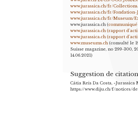
www.jurassica.ch/fr/Collections
www.jurassica.ch/fr/Fondation
www.jurassica.ch/fr/Museum/E
www.jurassica.ch (
communiqué d
www.jurassica.ch (rapport d'acti
www.jurassica.ch (rapport d'acti
www.museums.ch
(consulté le 1
Suisse magazine, no 299-300, 20
14.06.2021)
Suggestion de citatio
Cátia Reis Da Costa, «Jurassic
https://www.diju.ch/f/notices/d