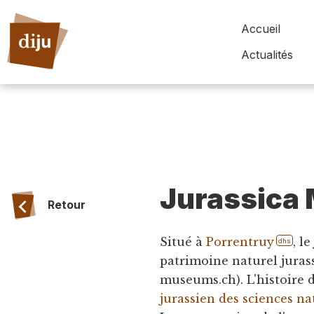
Accueil
Actualités
Jurassica
Retour
Situé à
Porrentruy
, l
dhs
patrimoine naturel jurassi
museums.ch). L'histoire 
jurassien des sciences na