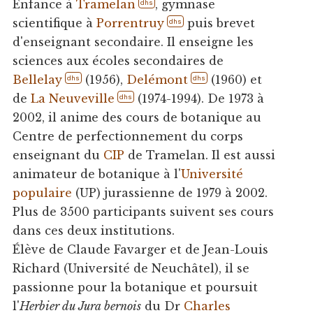
Enfance à
Tramelan
, gymnase
dhs
scientifique à
Porrentruy
puis brevet
dhs
d'enseignant secondaire. Il enseigne les
sciences aux écoles secondaires de
Bellelay
(1956),
Delémont
(1960) et
dhs
dhs
de
La Neuveville
(1974-1994). De 1973 à
dhs
2002, il anime des cours de botanique au
Centre de perfectionnement du corps
enseignant du
CIP
de Tramelan. Il est aussi
animateur de botanique à l'
Université
populaire
(UP) jurassienne de 1979 à 2002.
Plus de 3500 participants suivent ses cours
dans ces deux institutions.
Élève de Claude Favarger et de Jean-Louis
Richard (Université de Neuchâtel), il se
passionne pour la botanique et poursuit
l'
Herbier du Jura bernois
du Dr
Charles