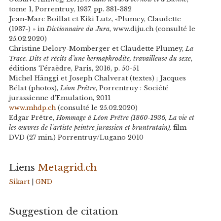
tome 1, Porrentruy, 1937, pp. 381-382
Jean-Marc Boillat et Kiki Lutz, «Plumey, Claudette
(1937-) » in
Dictionnaire du Jura
, www.diju.ch (consulté le
25.02.2020)
Christine Delory-Momberger et Claudette Plumey,
La
Trace. Dits et récits d’une hermaphrodite, travailleuse du sexe
,
éditions Téraèdre, Paris, 2016, p. 50-51
Michel Hänggi et Joseph Chalverat (textes) ; Jacques
Bélat (photos),
Léon Prêtre
, Porrentruy : Société
jurassienne d’Emulation, 2011
www.mhdp.ch
(consulté le 25.02.2020)
Edgar Prêtre,
Hommage à Léon Prêtre (1860-1936, La vie et
les œuvres de l'artiste peintre jurassien et bruntrutain),
film
DVD (27 min.) Porrentruy/Lugano 2010
Liens
Metagrid.ch
Sikart
|
GND
Suggestion de citation