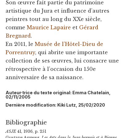
Son œuvre fait partie du patrimoine
artistique du Jura et influence d’autres
peintres tout au long du XXe siècle,
comme
Maurice Lapaire
et
Gérard
Bregnard
.
En 2011, le
Musée de l’Hôtel-Dieu de
Porrentruy
, qui abrite une importante
collection de ses œuvres, lui consacre une
rétrospective à l’occasion du 150e
anniversaire de sa naissance.
Auteur·trice du texte original: Emma Chatelain,
02/11/2005
Dernière modification: Kiki Lutz, 25/02/2020
Bibliographie
ASJE
41, 1936, p. 251
Gustave Amweg,
Les Arts dans le Jura bernois et à Bienne
,