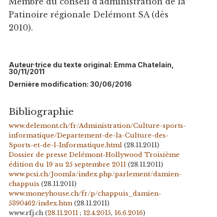
Membre du conseil d'administration de la
Patinoire régionale Delémont SA (dès
2010).
Auteur·trice du texte original: Emma Chatelain,
30/11/2011
Dernière modification: 30/06/2016
Bibliographie
www.delemont.ch/fr/Administration/Culture-sports-
informatique/Departement-de-la-Culture-des-
Sports-et-de-l-Informatique.html
(28.11.2011)
Dossier de presse Delémont-Hollywood Troisième
édition du 19 au 25 septembre 2011
(28.11.2011)
www.pcsi.ch/Joomla/index.php/parlement/damien-
chappuis
(28.11.2011)
www.moneyhouse.ch/fr/p/chappuis_damien-
5390462/index.htm
(28.11.2011)
www.rfj.ch (
28.11.2011
;
12.4.2015
,
16.6.2016
)