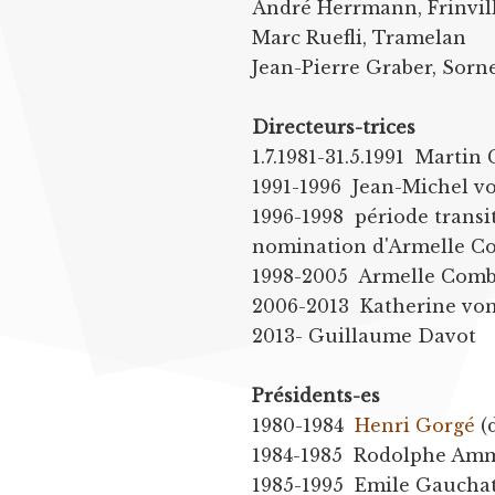
André Herrmann, Frinvil
Marc Ruefli, Tramelan
Jean-Pierre Graber, Sorn
Directeurs-trices
1.7.1981-31.5.1991 Martin
1991-1996 Jean-Michel 
1996-1998 période transi
nomination d'Armelle C
1998-2005 Armelle Com
2006-2013 Katherine von
2013- Guillaume Davot
Présidents-es
1980-1984
Henri Gorgé
(
1984-1985 Rodolphe Amm
1985-1995 Emile Gaucha