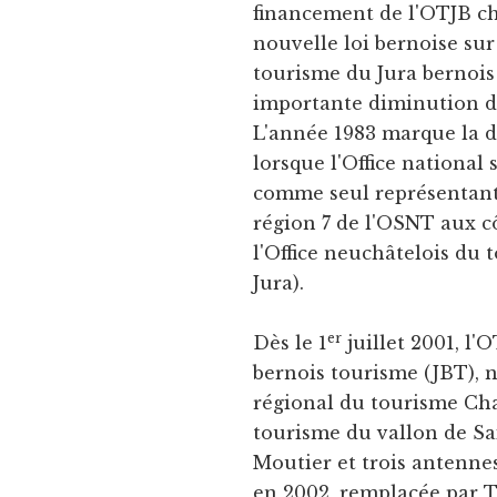
financement de l'OTJB ch
nouvelle loi bernoise su
tourisme du Jura bernois 
importante diminution de
L'année 1983 marque la de
lorsque l'Office nationa
comme seul représentant 
région 7 de l'OSNT aux c
l'Office neuchâtelois du t
Jura).
er
Dès le 1
juillet 2001, l'
bernois tourisme (JBT), n
régional du tourisme Chas
tourisme du vallon de Sa
Moutier et trois antennes
en 2002, remplacée par 