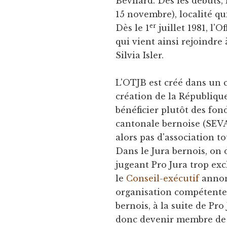
Bévilard. Dès les débuts, 
15 novembre), localité qui
er
Dès le 1
juillet 1981, l'
qui vient ainsi rejoindre
Silvia Isler.
L'OTJB est créé dans un 
création de la République
bénéficier plutôt des fon
cantonale bernoise (SEVA
alors pas d'association t
Dans le Jura bernois, on 
jugeant Pro Jura trop exc
le
Conseil-exécutif
annon
organisation compétente
bernois, à la suite de Pr
donc devenir membre de l