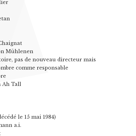
lier
etan
 Chaignat
von Mühlenen
toire, pas de nouveau directeur mais
ombre comme responsable
bre
 Ah Tall
décédé le 15 mai 1984)
ann a.i.
t