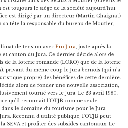
il s'installe dans des locaux à Moutier (ouverts le
 est toujours le siège de la société aujourd'hui.
Office est dirigé par un directeur (Martin Chaignat)
 à sa tête la responsable du bureau de Moutier,
climat de tension avec
Pro Jura
, juste après la
 et canton du Jura. Ce dernier décide alors de
ds de la loterie romande (LORO) que de la loterie
), privant du même coup le Jura bernois (qui n'a
ouristique propre) des bénéfices de cette dernière.
décide alors de fonder une nouvelle association,
lusivement tourné vers le Jura. Le 23 avril 1980,
ce qu'il reconnaît l'OTJB comme seule
 dans le domaine du tourisme pour le Jura
o Jura. Reconnu d'utilité publique, l'OTJB peut
a SEVA et profiter des subsides cantonaux. Le