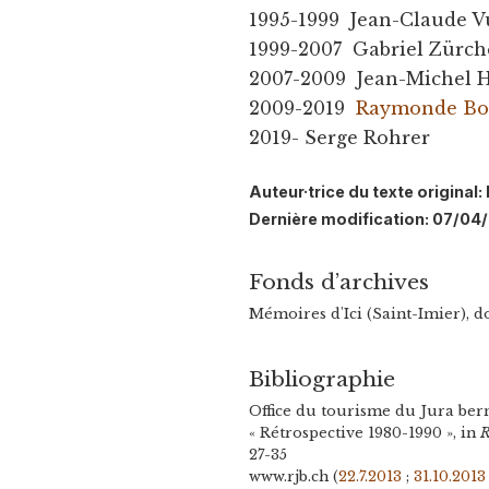
1995-1999 Jean-Claude V
1999-2007 Gabriel Zürch
2007-2009 Jean-Michel H
2009-2019
Raymonde Bo
2019- Serge Rohrer
Auteur·trice du texte original
Dernière modification: 07/04
Fonds d’archives
Mémoires d'Ici (Saint-Imier), d
Bibliographie
Office du tourisme du Jura ber
« Rétrospective 1980-1990 », in
R
27-35
www.rjb.ch (
22.7.2013
;
31.10.2013