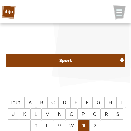
Sport
Tout
A
B
C
D
E
F
G
H
I
J
K
L
M
N
O
P
Q
R
S
T
U
V
W
X
Z