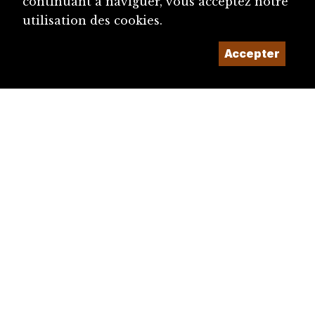
continuant à naviguer, vous acceptez notre
utilisation des cookies.
Accepter
diju@diju.ch
Proposer une notice
Un projet de la