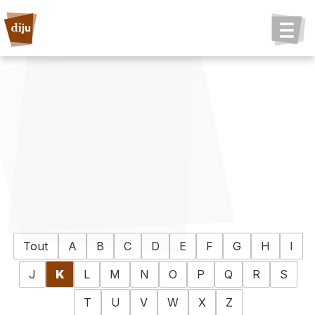
Tout
A
B
C
D
E
F
G
H
I
J
K
L
M
N
O
P
Q
R
S
T
U
V
W
X
Z