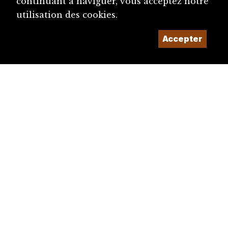
continuant à naviguer, vous acceptez notre
utilisation des cookies.
Accepter
diju@diju.ch
Proposer une notice
Un projet de la