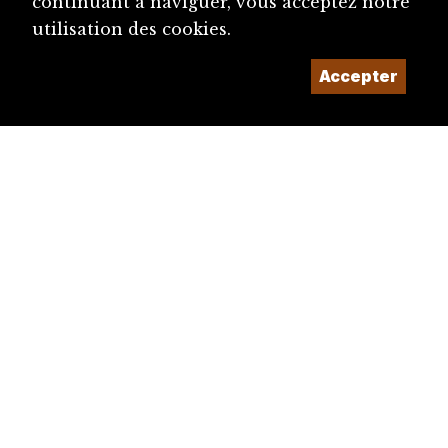
continuant à naviguer, vous acceptez notre
utilisation des cookies.
Accepter
diju@diju.ch
Proposer une notice
Un projet de la