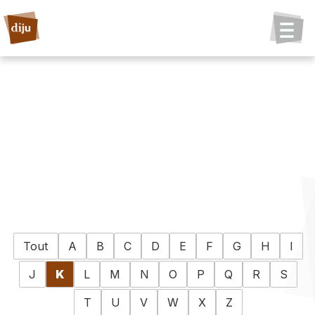
Tout
A
B
C
D
E
F
G
H
I
J
K
L
M
N
O
P
Q
R
S
T
U
V
W
X
Z