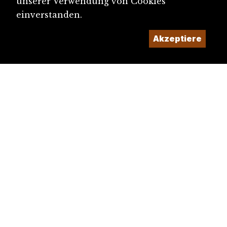
unserer Verwendung von Cookies
einverstanden.
Akzeptiere
diju@diju.ch
Artikel einreichen
Ein Projekt der