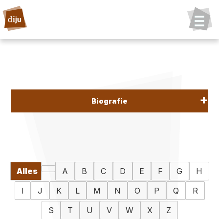
Biografie
Alles
A
B
C
D
E
F
G
H
I
J
K
L
M
N
O
P
Q
R
S
T
U
V
W
X
Z