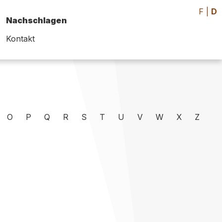
F
|
D
Nachschlagen
Kontakt
O
P
Q
R
S
T
U
V
W
X
Z