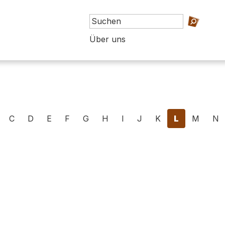
Über uns
C
D
E
F
G
H
I
J
K
L
M
N