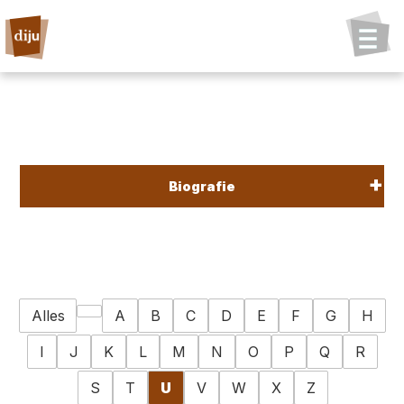
Biografie
Alles
A
B
C
D
E
F
G
H
I
J
K
L
M
N
O
P
Q
R
S
T
U
V
W
X
Z