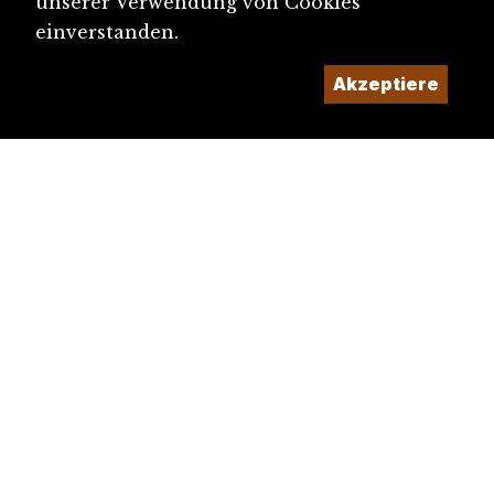
unserer Verwendung von Cookies
einverstanden.
Akzeptiere
diju@diju.ch
Artikel einreichen
Ein Projekt der