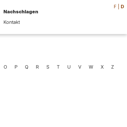
F
|
D
Nachschlagen
Kontakt
O
P
Q
R
S
T
U
V
W
X
Z