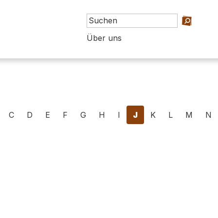
Über uns
C
D
E
F
G
H
I
J
K
L
M
N