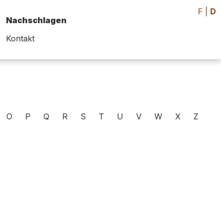
F
|
D
Nachschlagen
Kontakt
O
P
Q
R
S
T
U
V
W
X
Z