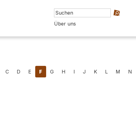
Über uns
C
D
E
F
G
H
I
J
K
L
M
N