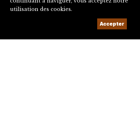
continuant à naviguer, vous acceptez notre
utilisation des cookies.
Accepter
diju@diju.ch
Proposer une notice
Un projet de la