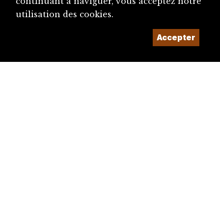
continuant à naviguer, vous acceptez notre
utilisation des cookies.
Accepter
diju@diju.ch
Proposer une notice
Un projet de la