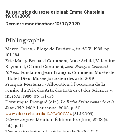
Auteur·trice du texte original: Emma Chatelain,
19/09/2005
Dernière modification: 10/07/2020
Bibliographie
Marcel Joray, « Eloge de l'artiste », in
ASJE
, 1986, pp.
181-184
Eric Marty, Bernard Comment, Anne Schild, Valentine
Reymond, Gérard Comment,
Jean-François Comment -
100 ans
, Fondation Jean-François Comment, Musée de
l'Hôtel-Dieu, Musée jurassien des arts, 2019
François Mertenat, « Allocution à l'occasion de la
remise du Prix des Arts, des Lettres et des Sciences »,
in
ASJE
, 1986, pp. 171-175
Dominique Prongué (dir.),
La Radio Suisse romande et le
Jura 1950-2000
, Lausanne, 2008, p. 60
www.sikart.ch/artikel%5C4000554
(31.5.2005)
Vitraux du jura
, Moutier, Éditions Pro Jura, 2003 (5e
éd.), p. 111
Texte actualisé par la rédaction le 26.06.2020.