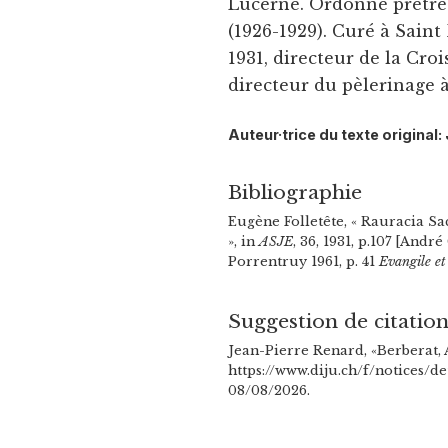
Lucerne. Ordonné prêtre à
(1926-1929). Curé à Saint
1931, directeur de la Cro
directeur du pèlerinage 
Auteur·trice du texte origina
Bibliographie
Eugène Folletête, « Rauracia Sa
», in
ASJE
, 36, 1931, p.107 [André
Porrentruy 1961, p. 41
Evangile et
Suggestion de citatio
Jean-Pierre Renard, «Berberat, 
https://www.diju.ch/f/notices/de
08/08/2026.