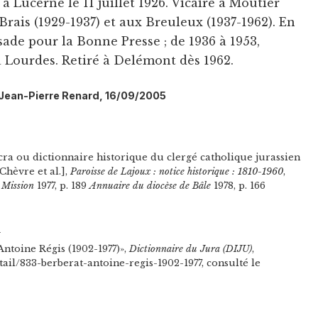
 Lucerne le 11 juillet 1926. Vicaire à Moutier
 Brais (1929-1937) et aux Breuleux (1937-1962). En
isade pour la Bonne Presse ; de 1936 à 1953,
à Lourdes. Retiré à Delémont dès 1962.
l: Jean-Pierre Renard, 16/09/2005
cra ou dictionnaire historique du clergé catholique jurassien
 Chèvre et al.],
Paroisse de Lajoux : notice historique : 1810-1960
,
 Mission
1977, p. 189
Annuaire du diocèse de Bâle
1978, p. 166
n
Antoine Régis (1902-1977)»,
Dictionnaire du Jura (DIJU)
,
tail/833-berberat-antoine-regis-1902-1977, consulté le