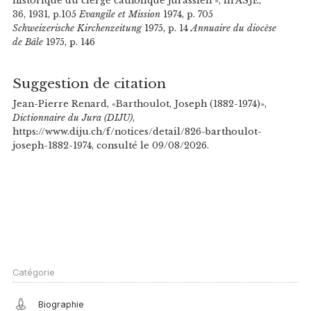
historique du clergé catholique jurassien », in ASJE,
36, 1931, p.105
Evangile et Mission
1974, p. 705
Schweizerische Kirchenzeitung
1975, p. 14
Annuaire du diocèse
de Bâle
1975, p. 146
Suggestion de citation
Jean-Pierre Renard, «Barthoulot, Joseph (1882-1974)»,
Dictionnaire du Jura (DIJU)
,
https://www.diju.ch/f/notices/detail/826-barthoulot-
joseph-1882-1974, consulté le 09/08/2026.
Catégorie
Biographie