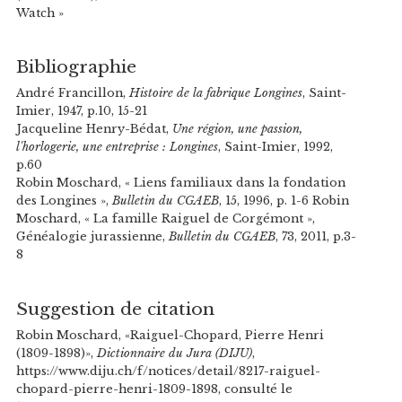
Watch »
Bibliographie
André Francillon,
Histoire de la fabrique Longines
, Saint-
Imier, 1947, p.10, 15-21
Jacqueline Henry-Bédat,
Une région, une passion,
l'horlogerie, une entreprise : Longines
, Saint-Imier, 1992,
p.60
Robin Moschard, « Liens familiaux dans la fondation
des Longines »,
Bulletin du CGAEB
, 15, 1996, p. 1-6 Robin
Moschard, « La famille Raiguel de Corgémont »,
Généalogie jurassienne,
Bulletin du CGAEB
, 73, 2011, p.3-
8
Suggestion de citation
Robin Moschard, «Raiguel-Chopard, Pierre Henri
(1809-1898)»,
Dictionnaire du Jura (DIJU)
,
https://www.diju.ch/f/notices/detail/8217-raiguel-
chopard-pierre-henri-1809-1898, consulté le