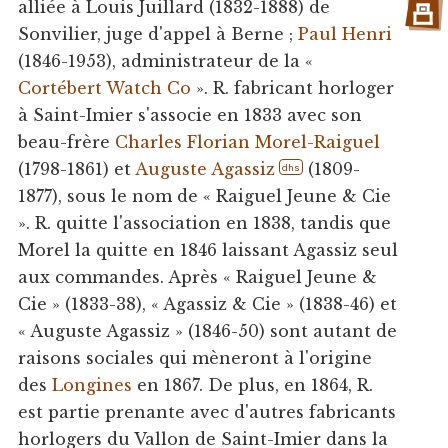
alliée à Louis Juillard (1832-1888) de
Sonvilier, juge d'appel à Berne ;
Paul Henri
(1846-1953), administrateur de la «
Cortébert Watch Co
». R. fabricant horloger
à Saint-Imier s'associe en 1833 avec son
beau-frère
Charles Florian Morel-Raiguel
(1798-1861) et
Auguste Agassiz
(1809-
dhs
1877), sous le nom de « Raiguel Jeune & Cie
». R. quitte l'association en 1838, tandis que
Morel la quitte en 1846 laissant Agassiz seul
aux commandes. Après « Raiguel Jeune &
Cie » (1833-38), « Agassiz & Cie » (1838-46) et
« Auguste Agassiz » (1846-50) sont autant de
raisons sociales qui mèneront à l'origine
des
Longines
en 1867. De plus, en 1864, R.
est partie prenante avec d'autres fabricants
horlogers du Vallon de Saint-Imier dans la