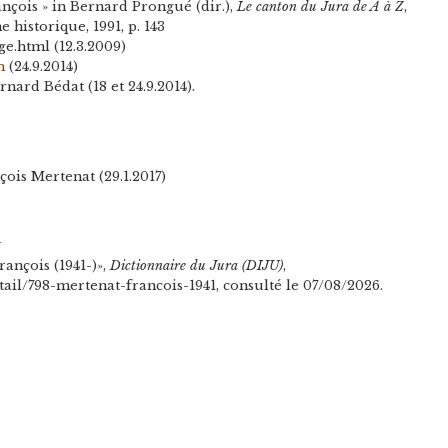
ançois » in Bernard Prongué (dir.),
Le canton du Jura de A à Z
,
 historique, 1991, p. 143
e.html (12.3.2009)
h
(24.9.2014)
nard Bédat (18 et 24.9.2014).
çois Mertenat (29.1.2017)
n
rançois (1941-)»,
Dictionnaire du Jura (DIJU)
,
tail/798-mertenat-francois-1941, consulté le 07/08/2026.