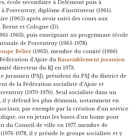
es, école secondaire à Delémont puis à
à Porrentruy, diplôme d'instituteur (1961).
re (1965) après avoir suivi des cours aux
, Berne et Cologne (D).
1961-1963), puis enseignant au progymnase (école
ntonale de Porrentruy (1965-1978).
oupe Bélier
(1963), membre du comité (1966)
 Fédération d’Ajoie du
Rassemblement jurassien
comité directeur du RJ en 1973.
e jurassien (PSJ), président du PSJ du district de
nt de la Fédération socialiste d'Ajoie et
rrentruy (1970-1976). Seul socialiste dans un
 il y défend les plus démunis, notamment en
sociaux, par exemple par la création d'un service
blique, ou en jetant les bases d'un home pour
nt du Conseil de ville en 1977, membre de
(1976-1978, il y préside le groupe socialiste et y