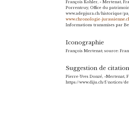
François Kohler, « Mertenat, Fr
Porrentruy, Office du patrimoine
www.adepjura.ch/historique/pag
www.chronologie-jurassienne.c
Informations transmises par Ber
Iconographie
François Mertenat; source: Fran
Suggestion de citatio
Pierre-Yves Donzé, «Mertenat, F
https://www.diju.ch/f/notices/de